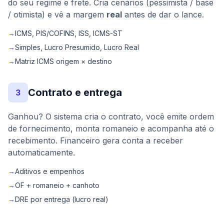
do seu regime e frete. Cria cenários (pessimista / base
/ otimista) e vê a margem
real
antes de dar o lance.
→
ICMS, PIS/COFINS, ISS, ICMS-ST
→
Simples, Lucro Presumido, Lucro Real
→
Matriz ICMS origem × destino
Contrato e entrega
3
Ganhou? O sistema cria o contrato, você emite ordem
de fornecimento, monta romaneio e acompanha até o
recebimento. Financeiro gera conta a receber
automaticamente.
→
Aditivos e empenhos
→
OF + romaneio + canhoto
→
DRE por entrega (lucro real)